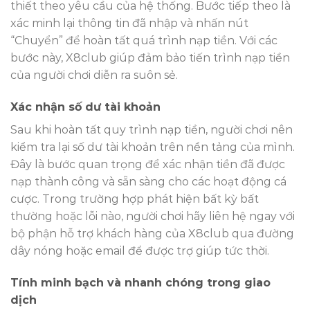
thiết theo yêu cầu của hệ thống. Bước tiếp theo là
xác minh lại thông tin đã nhập và nhấn nút
“Chuyển” để hoàn tất quá trình nạp tiền. Với các
bước này, X8club giúp đảm bảo tiến trình nạp tiền
của người chơi diễn ra suôn sẻ.
Xác nhận số dư tài khoản
Sau khi hoàn tất quy trình nạp tiền, người chơi nên
kiểm tra lại số dư tài khoản trên nền tảng của mình.
Đây là bước quan trọng để xác nhận tiền đã được
nạp thành công và sẵn sàng cho các hoạt động cá
cược. Trong trường hợp phát hiện bất kỳ bất
thường hoặc lỗi nào, người chơi hãy liên hệ ngay với
bộ phận hỗ trợ khách hàng của X8club qua đường
dây nóng hoặc email để được trợ giúp tức thời.
Tính minh bạch và nhanh chóng trong giao
dịch