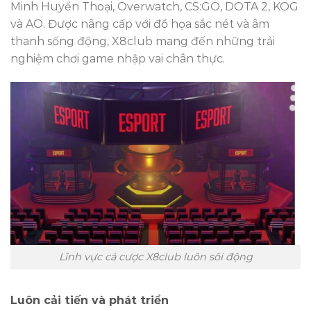
Minh Huyền Thoại, Overwatch, CS:GO, DOTA 2, KOG
và AO. Được nâng cấp với đồ họa sắc nét và âm
thanh sống động, X8club mang đến những trải
nghiệm chơi game nhập vai chân thực.
Lĩnh vực cá cược X8club luôn sôi động
Luôn cải tiến và phát triển