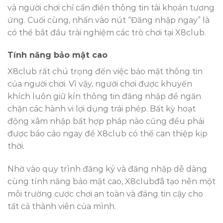
và người chơi chỉ cần điền thông tin tài khoản tương
ứng. Cuối cùng, nhấn vào nút “Đăng nhập ngay” là
có thể bắt đầu trải nghiệm các trò chơi tại X8club.
Tính năng bảo mật cao
X8club rất chú trọng đến việc bảo mật thông tin
của người chơi. Vì vậy, người chơi được khuyến
khích luôn giữ kín thông tin đăng nhập để ngăn
chặn các hành vi lợi dụng trái phép. Bất kỳ hoạt
động xâm nhập bất hợp pháp nào cũng đều phải
được báo cáo ngay để X8club có thể can thiệp kịp
thời.
Nhờ vào quy trình đăng ký và đăng nhập dễ dàng
cùng tính năng bảo mật cao, X8clubđã tạo nên một
môi trường cược chơi an toàn và đáng tin cậy cho
tất cả thành viên của mình.