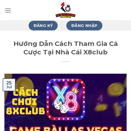
Skip
to
content
ĐĂNG KÝ
ĐĂNG NHẬP
Hướng Dẫn Cách Tham Gia Cá
Cược Tại Nhà Cái X8club
25
Jul