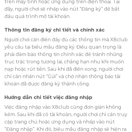
trên máy tính hoặc ứng dụng trên điện thoại. Tại
đây, người chơi sẽ nhấp vào nút “Đăng ký” để bắt
đầu quá trình mở tài khoản.
Thông tin đăng ký chi tiết và chính xác
Người chơi cần điền đầy đủ các thông tin mà X8club
yêu cầu tại biểu mẫu đăng ký. Điều quan trọng là
phải đảm bảo thông tin chính xác để tránh những
trục trặc trong tương lai, chẳng hạn như khi muốn
nạp hoặc rút tiền. Sau khi đã điền xong, người chơi
chỉ cần nhấn nút “Gửi” và chờ nhận thông báo tài
khoản đã được đăng ký thành công.
Hướng dẫn chi tiết việc đăng nhập
Việc đăng nhập vào X8club cũng đơn giản không
kém. Sau khi đã có tài khoản, người chơi chỉ cần truy
cập trang chủ hoặc ứng dụng và nhấp vào nút
“Đăng nhập”. Khi đó, biểu mẫu đăng nhập sẽ hiện ra